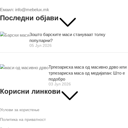
Емаил: info@mebelux.mk
Последни објави
Зошто барските маси стануваат толку
популарни?
05 Јул 2026
Трпезариска маса од масивно дрво или
трпезариска маса од медијапан: Што е
подобро
03 Јул 2026
Корисни линкови
Услови за користење
Политика на приватност